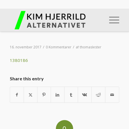
/
/
16. november 2017
0 Kommentarer
af
thomaslester
1380186
Share this entry
0