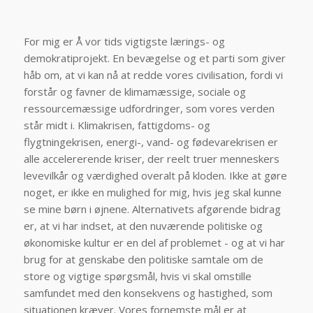
For mig er Å vor tids vigtigste lærings- og
demokratiprojekt. En bevægelse og et parti som giver
håb om, at vi kan nå at redde vores civilisation, fordi vi
forstår og favner de klimamæssige, sociale og
ressourcemæssige udfordringer, som vores verden
står midt i. Klimakrisen, fattigdoms- og
flygtningekrisen, energi-, vand- og fødevarekrisen er
alle accelererende kriser, der reelt truer menneskers
levevilkår og værdighed overalt på kloden. Ikke at gøre
noget, er ikke en mulighed for mig, hvis jeg skal kunne
se mine børn i øjnene. Alternativets afgørende bidrag
er, at vi har indset, at den nuværende politiske og
økonomiske kultur er en del af problemet - og at vi har
brug for at genskabe den politiske samtale om de
store og vigtige spørgsmål, hvis vi skal omstille
samfundet med den konsekvens og hastighed, som
situationen kræver. Vores fornemste mål er at