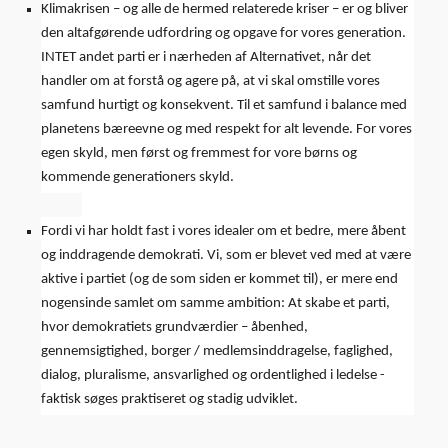
Klimakrisen – og alle de hermed relaterede kriser – er og bliver
den altafgørende udfordring og opgave for vores generation.
INTET andet parti er i nærheden af Alternativet, når det
handler om at forstå og agere på, at vi skal omstille vores
samfund hurtigt og konsekvent. Til et samfund i balance med
planetens bæreevne og med respekt for alt levende. For vores
egen skyld, men først og fremmest for vore børns og
kommende generationers skyld.
Fordi vi har holdt fast i vores idealer om et bedre, mere åbent
og inddragende demokrati. Vi, som er blevet ved med at være
aktive i partiet (og de som siden er kommet til), er mere end
nogensinde samlet om samme ambition: At skabe et parti,
hvor demokratiets grundværdier – åbenhed,
gennemsigtighed, borger / medlemsinddragelse, faglighed,
dialog, pluralisme, ansvarlighed og ordentlighed i ledelse -
faktisk søges praktiseret og stadig udviklet.